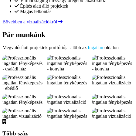
Virtual staging üresvagy öregebb lakásokhoz
Építés alatt álló projektek
Magas felbontás
Bővebben a vizualizációkról
Pár munkánk
Megvalósított projektek portfóliója - több az
Ingatlan
oldalon
Több száz