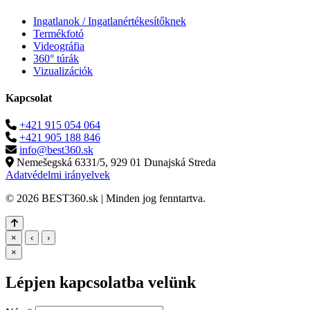
Ingatlanok / Ingatlanértékesítőknek
Termékfotó
Videográfia
360° túrák
Vizualizációk
Kapcsolat
+421 915 054 064
+421 905 188 846
info@best360.sk
Nemešegská 6331/5, 929 01 Dunajská Streda
Adatvédelmi irányelvek
© 2026 BEST360.sk | Minden jog fenntartva.
×
‹
›
×
Lépjen kapcsolatba velünk