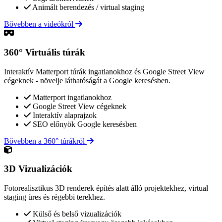
Animált berendezés / virtual staging
Bővebben a videókról
360° Virtuális túrák
Interaktív Matterport túrák ingatlanokhoz és Google Street View
cégeknek - növelje láthatóságát a Google keresésben.
Matterport ingatlanokhoz
Google Street View cégeknek
Interaktív alaprajzok
SEO előnyök Google keresésben
Bővebben a 360° túrákról
3D Vizualizációk
Fotorealisztikus 3D renderek építés alatt álló projektekhez, virtual
staging üres és régebbi terekhez.
Külső és belső vizualizációk