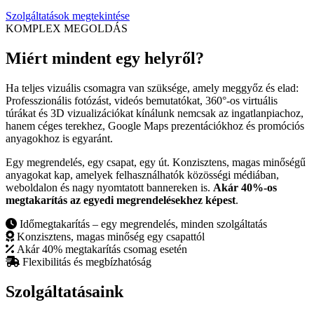
Szolgáltatások megtekintése
KOMPLEX MEGOLDÁS
Miért mindent egy helyről?
Ha teljes vizuális csomagra van szüksége, amely meggyőz és elad:
Professzionális fotózást, videós bemutatókat, 360°-os virtuális
túrákat és 3D vizualizációkat kínálunk nemcsak az ingatlanpiachoz,
hanem céges terekhez, Google Maps prezentációkhoz és promóciós
anyagokhoz is egyaránt.
Egy megrendelés, egy csapat, egy út. Konzisztens, magas minőségű
anyagokat kap, amelyek felhasználhatók közösségi médiában,
weboldalon és nagy nyomtatott bannereken is.
Akár 40%-os
megtakarítás az egyedi megrendelésekhez képest
.
Időmegtakarítás – egy megrendelés, minden szolgáltatás
Konzisztens, magas minőség egy csapattól
Akár 40% megtakarítás csomag esetén
Flexibilitás és megbízhatóság
Szolgáltatásaink