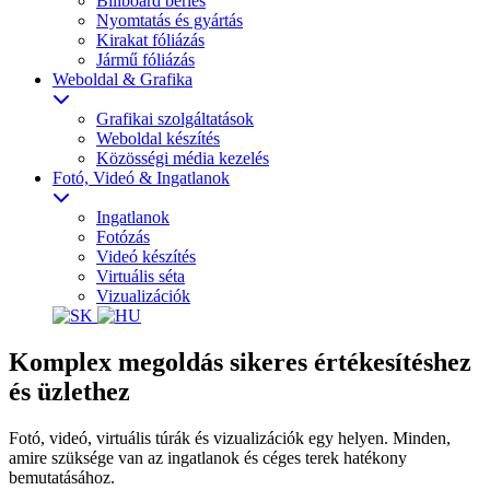
Billboard bérlés
Nyomtatás és gyártás
Kirakat fóliázás
Jármű fóliázás
Weboldal & Grafika
Grafikai szolgáltatások
Weboldal készítés
Közösségi média kezelés
Fotó, Videó & Ingatlanok
Ingatlanok
Fotózás
Videó készítés
Virtuális séta
Vizualizációk
Komplex megoldás sikeres értékesítéshez
és üzlethez
Fotó, videó, virtuális túrák és vizualizációk egy helyen. Minden,
amire szüksége van az ingatlanok és céges terek hatékony
bemutatásához.