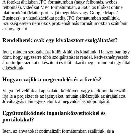
A fotókat általában JPG formátumban (nagy felbontás, webes
felbontás), videókat MP4 formátumban, a 360°-os túrákat online
platformként (Matterport, saját megoldás vagy Google Maps /
Business), a vizualizációkat pedig JPG formátumban szállítjuk.
Szükség esetén nem okoz problémát más formátumokban szállítani
az anyagokat.
Rendelhetek csak egy kiválasztott szolgáltatást?
Igen, minden szolgáltatást külön-külön is kínálunk. Ha azonban úgy
dönt, hogy egyszerre több szolgáltatást is rendel, kedvezményesebb
áron tudjuk azokat elkészíteni és időt takarít meg – mindent egy úttal
elkészítünk.
Hogyan zajlik a megrendelés és a fizetés?
Vegye fel velünk a kapcsolatot kérdőíven vagy telefonon keresztül,
írja le a projektet és az igényeket, miután elkészítjük az árajánlatot.
Jóváhagyás után egyeztetünk a megvalósítás időpontjáról.
Együttműködnek ingatlanközvetítőkkel és
portálokkal?
Igen, az anyagokat optimalizált formátumban szállítjuk, és a