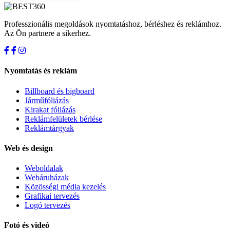
Professzionális megoldások nyomtatáshoz, bérléshez és reklámhoz.
Az Ön partnere a sikerhez.
Nyomtatás és reklám
Billboard és bigboard
Járműfóliázás
Kirakat fóliázás
Reklámfelületek bérlése
Reklámtárgyak
Web és design
Weboldalak
Webáruházak
Közösségi média kezelés
Grafikai tervezés
Logó tervezés
Fotó és videó