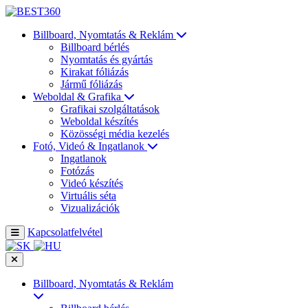
Billboard, Nyomtatás & Reklám
Billboard bérlés
Nyomtatás és gyártás
Kirakat fóliázás
Jármű fóliázás
Weboldal & Grafika
Grafikai szolgáltatások
Weboldal készítés
Közösségi média kezelés
Fotó, Videó & Ingatlanok
Ingatlanok
Fotózás
Videó készítés
Virtuális séta
Vizualizációk
Kapcsolatfelvétel
Billboard, Nyomtatás & Reklám