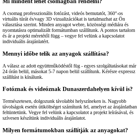
Mi mindent lehet csomagban rendelni?
A csomag professzionális fotózást, videós bemutatót, 360°-os
virtuális túrát és/vagy 3D vizualizációkat is tartalmazhat az Ön
választása szerint. Minden anyagot webre, közösségi médiára és
nyomtatásra optimalizált formátumban szállítunk. A pontos tartalom
és ár a projekt méretétől függ – vegye fel velünk a kapcsolatot
individuális árajánlatért.
Mennyi időbe telik az anyagok szállítása?
A válasz az adott együttműködéstől füg - egyes szolgáltatásokat már
24 órán belül, másokat 5-7 napon belül szállítunk. Kérésre expressz
szállítást is kínálunk.
Fotóznak és videóznak Dunaszerdahelyen kívül is?
Természetesen, dolgozunk távolabbi helyszíneken is. Nagyobb
távolságok esetén útiköltséget számítunk fel, amelyet az árajánlatban
feltüntetünk. Vegye fel velünk a kapcsolatot a projekt leírásával, és
szívesen készítünk individuális árajánlatot.
Milyen formátumokban szállítják az anyagokat?